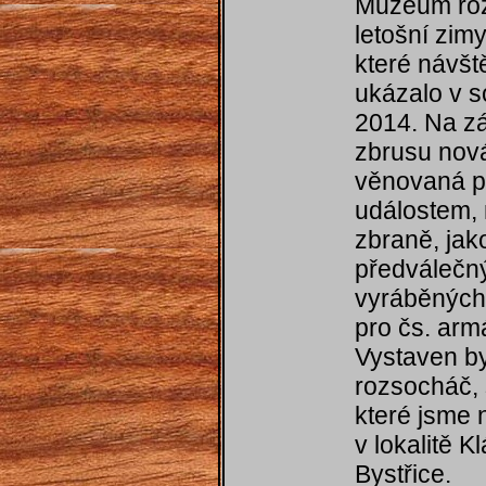
Muzeum roz
letošní zimy
které návš
ukázalo v s
2014. Na z
zbrusu nov
věnovaná 
událostem,
zbraně, jak
předválečn
vyráběných
pro čs. armá
Vystaven by
rozsocháč, 
které jsme n
v lokalitě K
Bystřice.