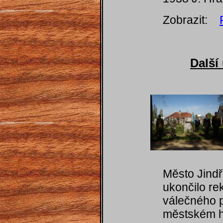
Zobrazit:
Další
Město Jind
ukončilo re
válečného 
městském h