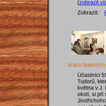
(
zobrazit ví
Zobrazit:
srazu bojových
Účastníci 5
Tudorů, kter
května v J.
okolí, si při
Jindřichohr