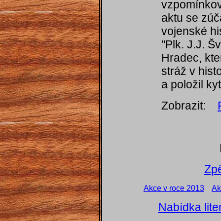
vzpomínkovo
aktu se zúča
vojenské his
"Plk. J.J. Š
Hradec, kte
stráž v his
a položil k
Zobrazit:
Zpě
Akce v roce 2013
Ak
Nabídka lite