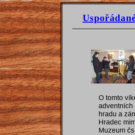
Uspořádané
O tomto ví
adventních 
hradu a zá
Hradec mim
Muzeum čs.