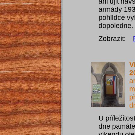
ani ujít ná
armády 193
pohlídce vyh
dopoledne.
Zobrazit:
V
2
a
m
p
d
U příležito
dne památe
víkendu ot