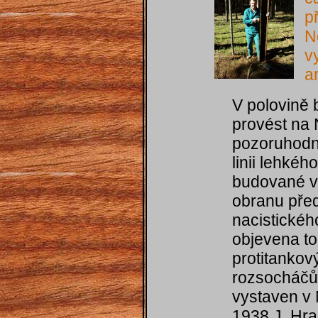
p
N
v
a
V polovině 
provést na 
pozoruhodn
linii lehkéh
budované v
obranu pře
nacistické
objevena to
protitankov
rozsocháčů.
vystaven v
1938 J. Hra