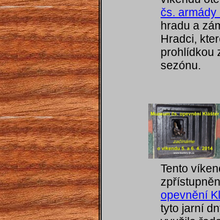
čs. armády
hradu a zám
Hradci, kte
prohlídkou z
sezónu.
Tento víken
zpřístupně
opevnění Kl
tyto jarní d