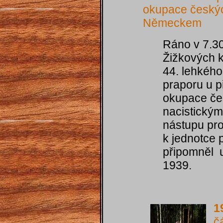
okupace českýc
Německem
Ráno v 7.30
Žižkových 
44. lehkéh
praporu u př
okupace če
nacistický
nástupu pro
k jednotce 
připomněl u
1939.
1
č