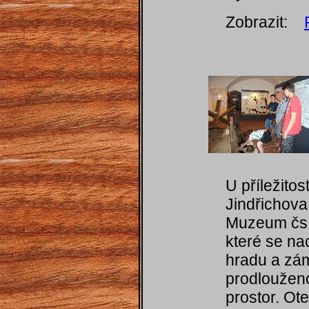
Zobrazit:
U příležito
Jindřichova
Muzeum čs.
které se na
hradu a zá
prodloužen
prostor. Ote