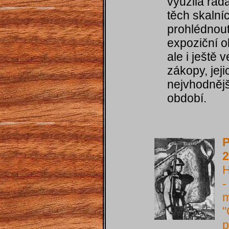
využila řad
těch skalních
prohlédnout
expoziční ob
ale i ještě 
zákopy, jej
nejvhodnějš
období.
P
2
H
-
m
"
p