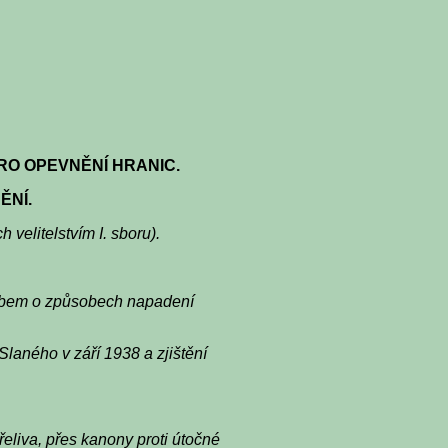
PRO OPEVNĚNÍ HRANIC
.
ĚNÍ
.
 velitelstvím I. sboru).
tábem o způsobech napadení
Slaného v září 1938 a zjištění
řeliva, přes kanony proti útočné