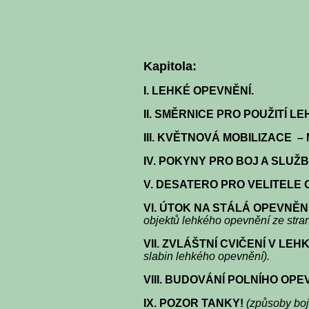
Kapitola:
I.
LEHKÉ OPEVNĚNÍ
.
II.
SMĚRNICE PRO POUŽITÍ L
III.
KVĚTNOVÁ MOBILIZACE – 
IV.
POKYNY PRO BOJ A SLUŽB
V.
DESATERO PRO VELITELE O
VI.
ÚTOK NA STÁLÁ OPEVNĚNÍ
objektů lehkého opevnění ze str
VII.
ZVLÁŠTNÍ CVIČENÍ V LEH
slabin lehkého opevnění).
VIII.
BUDOVÁNÍ POLNÍHO OPE
IX.
POZOR TANKY!
(způsoby boj