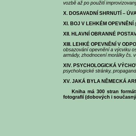
vozbě až po použití improvizovan
X.
DOSAVADNÍ SHRNUTÍ – ÚV
XI
.
BOJ V LEHKÉM OPEVNĚNÍ
XII. HLAVNÍ OBRANNÉ POSTAVE
XIII. LEHKÉ OPEVNĚNÍ V OD
obsazování opevnění a výcviku os
armády, zhodnocení morálky čs. v
XIV. PSYCHOLOGICKÁ VÝCHO
psychologické stránky, propagand
XV. JAKÁ BYLA NĚMECKÁ AR
Kniha má 300 stran formátu A
fotografií (dobových i současn