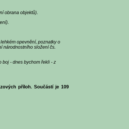
vní obrana objektů)
.
ení)
.
 lehkém opevnění, poznatky o
í národnostního složení čs.
 boj - dnes bychom řekli - z
ových příloh. Součástí je 109