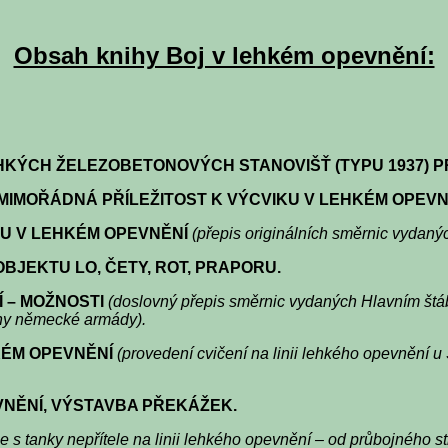
Obsah knihy Boj v lehkém opevnění:
EHKÝCH ŽELEZOBETONOVÝCH STANOVIŠŤ (TYPU 1937) 
MIMOŘÁDNÁ PŘÍLEŽITOST K VÝCVIKU V LEHKÉM OPEVN
U V LEHKÉM OPEVNĚNÍ
(přepis originálních směrnic vydaných
BJEKTU LO, ČETY, ROT, PRAPORU
.
 – MOŽNOSTI
(doslovný přepis směrnic vydaných Hlavním š
any německé armády).
KÉM OPEVNĚNÍ
(provedení cvičení na linii lehkého opevnění u 
VNĚNÍ, VÝSTAVBA PŘEKÁŽEK
.
e s tanky nepřítele na linii lehkého opevnění – od průbojného st