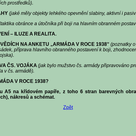
ých prostředků)
.
AHY
(jaké měly objekty lehkého opevnění slabiny, aktivní i pasi
(taktika obránce a útočníka při boji na hlavním obranném postav
NÍ – ILUZE A REALITA.
POVĚDÍCH NA ANKETU „ARMÁDA V ROCE 1938“
(poznatky o
ádek, příprava hlavního obranného postavení k boji, zhodnocen
ojska)
.
VA ČS. VOJÁKA
(jak bylo mužstvo čs. armády připravováno pro
a v čs. armádě).
MÁDA V ROCE 1938?
5 na křídovém papíře, z toho 6 stran barevných obraz
ých), nákresů a schémat.
Zpět